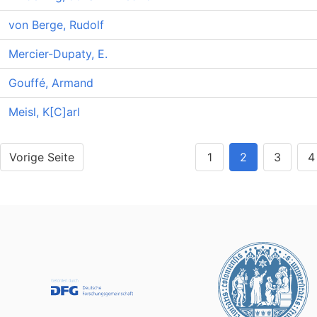
von Berge, Rudolf
Mercier-Dupaty, E.
Gouffé, Armand
Meisl, K[C]arl
Vorige Seite
1
2
3
4