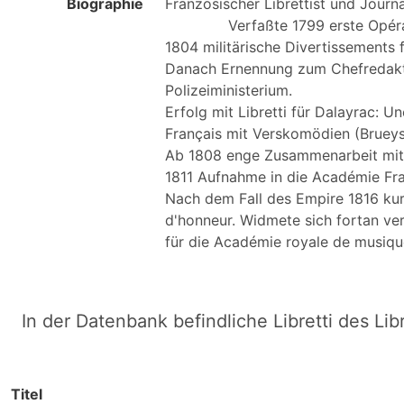
Biographie
Französischer Librettist und Journal
              Verfaßte 1799 erste Opéras comiques (Le Rêve, Rencontre sur rencontre).

1804 militärische Divertissements
Danach Ernennung zum Chefredakteu
Polizeiministerium.

Erfolg mit Libretti für Dalayrac: U
Français mit Verskomödien (Brueys 
Ab 1808 enge Zusammenarbeit mit N.
1811 Aufnahme in die Académie Fran
Nach dem Fall des Empire 1816 kur
d'honneur. Widmete sich fortan ver
In der Datenbank befindliche Libretti des Lib
Titel