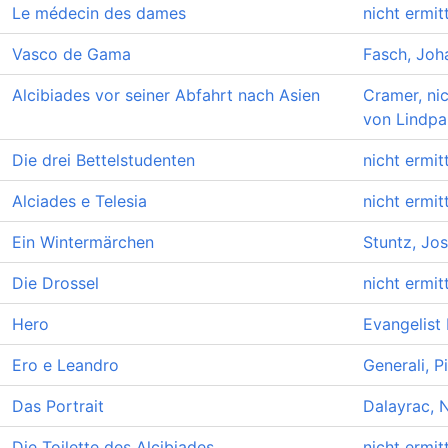
Le médecin des dames
nicht ermitt
Vasco de Gama
Fasch, Joh
Alcibiades vor seiner Abfahrt nach Asien
Cramer, nic
von Lindpai
Die drei Bettelstudenten
nicht ermitt
Alciades e Telesia
nicht ermitt
Ein Wintermärchen
Stuntz, Jo
Die Drossel
nicht ermitt
Hero
Evangelist
Ero e Leandro
Generali, P
Das Portrait
Dalayrac, 
Die Toilette des Alcibiades
nicht ermitt