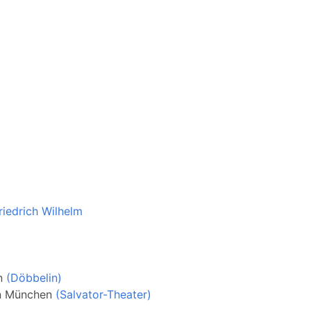
riedrich Wilhelm
n
(Döbbelin)
n
München
(Salvator-Theater)