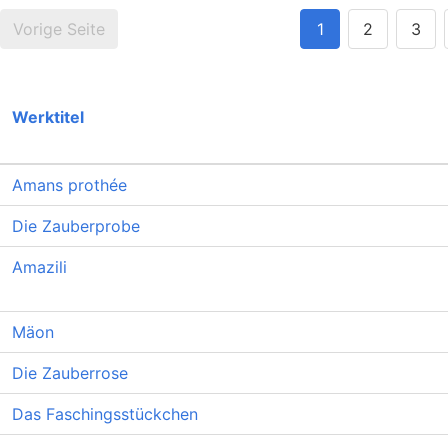
Vorige Seite
1
2
3
Werktitel
Amans prothée
Die Zauberprobe
Amazili
Mäon
Die Zauberrose
Das Faschingsstückchen