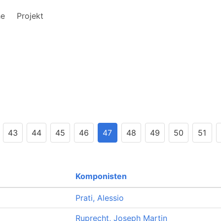
he
Projekt
43
44
45
46
47
48
49
50
51
Komponisten
Prati, Alessio
Ruprecht, Joseph Martin