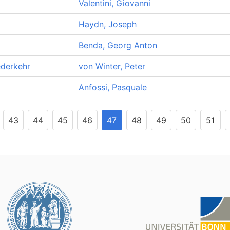
Valentini, Giovanni
Haydn, Joseph
Benda, Georg Anton
ederkehr
von Winter, Peter
Anfossi, Pasquale
43
44
45
46
47
48
49
50
51