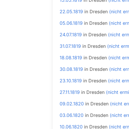
15.05.1819
in
Dresden
(nicht erm
22.05.1819
in
Dresden
(nicht er
05.06.1819
in
Dresden
(nicht erm
24.07.1819
in
Dresden
(nicht erm
31.07.1819
in
Dresden
(nicht erm
18.08.1819
in
Dresden
(nicht erm
30.08.1819
in
Dresden
(nicht er
23.10.1819
in
Dresden
(nicht erm
27.11.1819
in
Dresden
(nicht ermi
09.02.1820
in
Dresden
(nicht er
03.06.1820
in
Dresden
(nicht er
10.06.1820
in
Dresden
(nicht erm