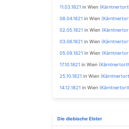
11.03.1821
in
Wien
(Kärntnertort
08.04.1821
in
Wien
(Kärntnertor
02.05.1821
in
Wien
(Kärntnertor
03.06.1821
in
Wien
(Kärntnertor
05.09.1821
in
Wien
(Kärntnertor
17.10.1821
in
Wien
(Kärntnertort
25.10.1821
in
Wien
(Kärntnertor
14.12.1821
in
Wien
(Kärntnertort
Die diebische Elster