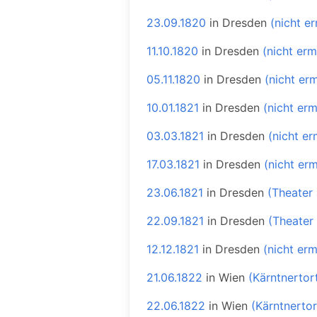
23.09.1820
in
Dresden
(nicht er
11.10.1820
in
Dresden
(nicht ermi
05.11.1820
in
Dresden
(nicht erm
10.01.1821
in
Dresden
(nicht erm
03.03.1821
in
Dresden
(nicht er
17.03.1821
in
Dresden
(nicht erm
23.06.1821
in
Dresden
(Theater
22.09.1821
in
Dresden
(Theater
12.12.1821
in
Dresden
(nicht erm
21.06.1822
in
Wien
(Kärntnertor
22.06.1822
in
Wien
(Kärntnertor