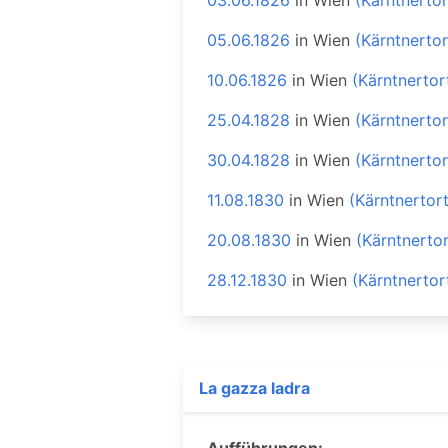
03.06.1826
in
Wien
(Kärntnertor
05.06.1826
in
Wien
(Kärntnertor
10.06.1826
in
Wien
(Kärntnertor
25.04.1828
in
Wien
(Kärntnertor
30.04.1828
in
Wien
(Kärntnertor
11.08.1830
in
Wien
(Kärntnertor
20.08.1830
in
Wien
(Kärntnerto
28.12.1830
in
Wien
(Kärntnertor
La gazza ladra