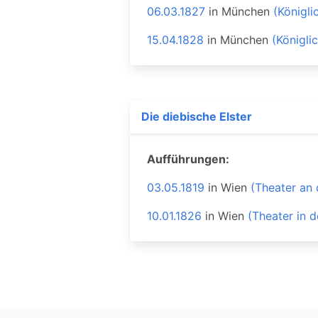
06.03.1827
in
München
(Königli
15.04.1828
in
München
(Königli
Die diebische Elster
Aufführungen:
03.05.1819
in
Wien
(Theater an 
10.01.1826
in
Wien
(Theater in d