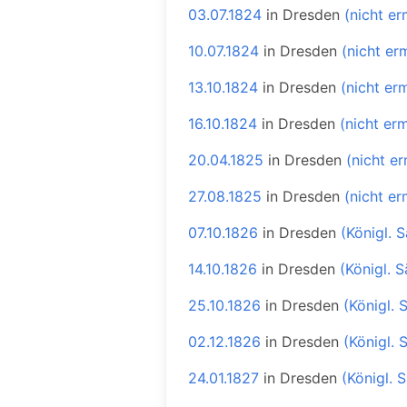
03.07.1824
in
Dresden
(nicht er
10.07.1824
in
Dresden
(nicht erm
13.10.1824
in
Dresden
(nicht erm
16.10.1824
in
Dresden
(nicht erm
20.04.1825
in
Dresden
(nicht er
27.08.1825
in
Dresden
(nicht er
07.10.1826
in
Dresden
(Königl. 
14.10.1826
in
Dresden
(Königl. 
25.10.1826
in
Dresden
(Königl. 
02.12.1826
in
Dresden
(Königl. 
24.01.1827
in
Dresden
(Königl. 