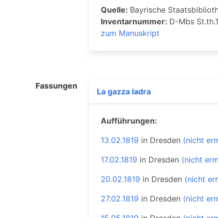
Quelle:
Bayrische Staatsbibliot
Inventarnummer:
D-Mbs St.th.
zum Manuskript
Fassungen
La gazza ladra
Aufführungen:
13.02.1819
in
Dresden
(nicht erm
17.02.1819
in
Dresden
(nicht erm
20.02.1819
in
Dresden
(nicht er
27.02.1819
in
Dresden
(nicht erm