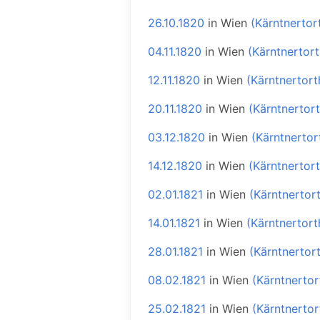
26.10.1820
in
Wien
(Kärntnertor
04.11.1820
in
Wien
(Kärntnertort
12.11.1820
in
Wien
(Kärntnertort
20.11.1820
in
Wien
(Kärntnertor
03.12.1820
in
Wien
(Kärntnertor
14.12.1820
in
Wien
(Kärntnertor
02.01.1821
in
Wien
(Kärntnertor
14.01.1821
in
Wien
(Kärntnertort
28.01.1821
in
Wien
(Kärntnertor
08.02.1821
in
Wien
(Kärntnertor
25.02.1821
in
Wien
(Kärntnertor