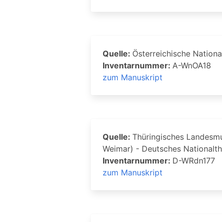
Quelle:
Österreichische Nationa
Inventarnummer:
A-WnOA18
zum Manuskript
Quelle:
Thüringisches Landesmus
Weimar) - Deutsches Nationalt
Inventarnummer:
D-WRdn177
zum Manuskript