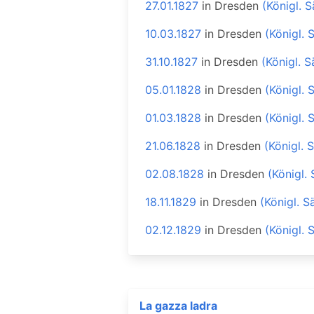
27.01.1827
in
Dresden
(Königl. 
10.03.1827
in
Dresden
(Königl. 
31.10.1827
in
Dresden
(Königl. 
05.01.1828
in
Dresden
(Königl. 
01.03.1828
in
Dresden
(Königl. 
21.06.1828
in
Dresden
(Königl. 
02.08.1828
in
Dresden
(Königl.
18.11.1829
in
Dresden
(Königl. S
02.12.1829
in
Dresden
(Königl. 
La gazza ladra