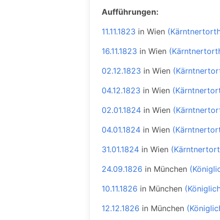
Aufführungen:
11.11.1823
in
Wien
(Kärntnertort
16.11.1823
in
Wien
(Kärntnertort
02.12.1823
in
Wien
(Kärntnertor
04.12.1823
in
Wien
(Kärntnertor
02.01.1824
in
Wien
(Kärntnertor
04.01.1824
in
Wien
(Kärntnertor
31.01.1824
in
Wien
(Kärntnertor
24.09.1826
in
München
(Königli
10.11.1826
in
München
(Königlic
12.12.1826
in
München
(Königli