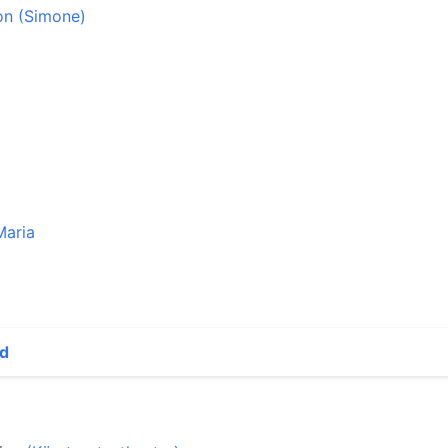
on (Simone)
Maria
nd