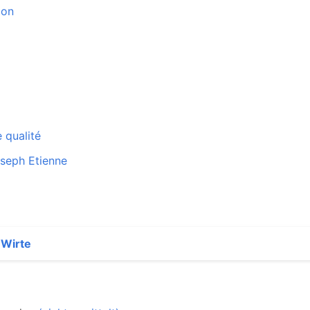
mon
 qualité
oseph Etienne
 Wirte