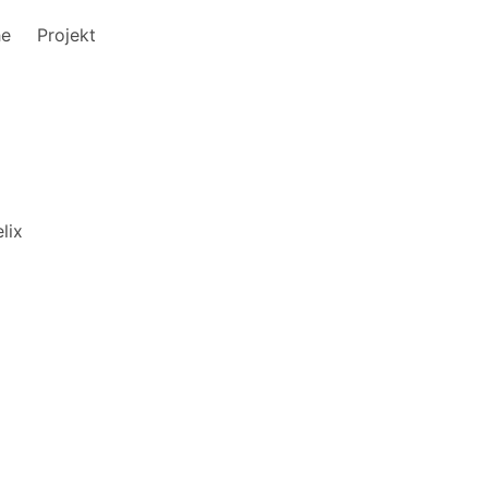
he
Projekt
lix