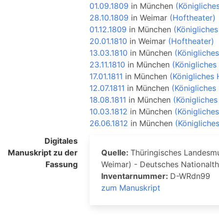
01.09.1809
in
München
(Königliche
28.10.1809
in
Weimar
(Hoftheater)
01.12.1809
in
München
(Königliches
20.01.1810
in
Weimar
(Hoftheater)
13.03.1810
in
München
(Königliche
23.11.1810
in
München
(Königliches
17.01.1811
in
München
(Königliches 
12.07.1811
in
München
(Königliches
18.08.1811
in
München
(Königliches
10.03.1812
in
München
(Königliche
26.06.1812
in
München
(Königliche
Digitales
Manuskript zu der
Quelle:
Thüringisches Landesmus
Fassung
Weimar) - Deutsches Nationalt
Inventarnummer:
D-WRdn99
zum Manuskript