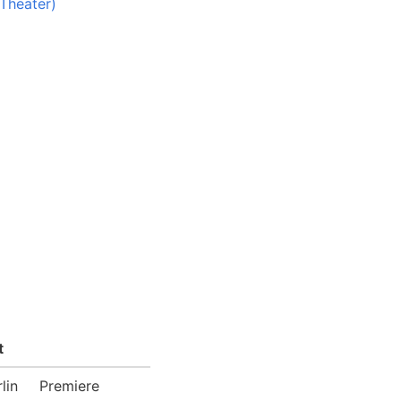
 Theater)
t
lin
Premiere