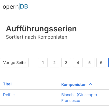
Aufführungsserien
Sortiert nach Komponisten
Vorige Seite
1
2
3
4
5
6
Titel
Komponisten
Deifile
Bianchi, (Giuseppe)
Francesco