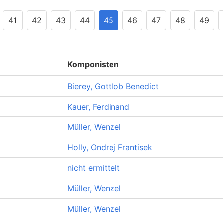
41
42
43
44
45
46
47
48
49
Komponisten
Bierey, Gottlob Benedict
Kauer, Ferdinand
Müller, Wenzel
Holly, Ondrej Frantisek
nicht ermittelt
Müller, Wenzel
Müller, Wenzel