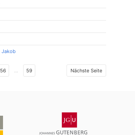
t
t
t
t
p Jakob
56
…
59
Nächste Seite