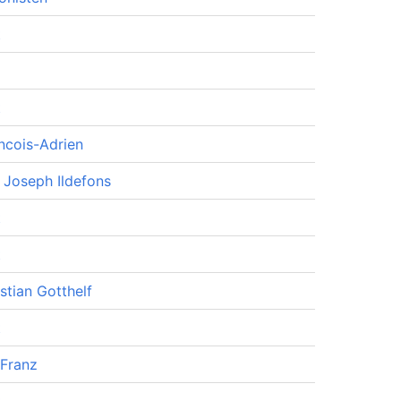
t
t
ancois-Adrien
 Joseph Ildefons
t
t
stian Gotthelf
t
 Franz