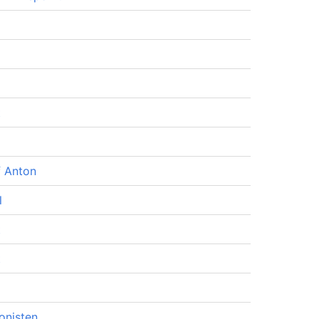
t
f Anton
l
t
t
onisten