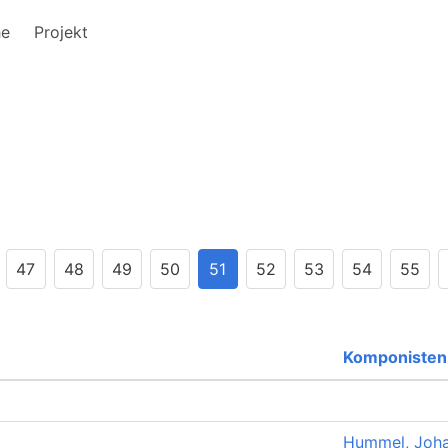
he
Projekt
47
48
49
50
51
52
53
54
55
Komponisten
Hummel, Joh