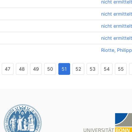
nicht ermittel
nicht ermittel
nicht ermittel
nicht ermittel
Riotte, Philip
47
48
49
50
51
52
53
54
55