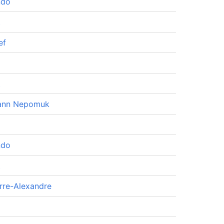
ndo
t
ef
t
ann Nepomuk
ndo
t
rre-Alexandre