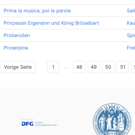
Prima la musica, poi le parole
Sal
Prinzessin Eigensinn und König Bröselbart
Kau
Proberollen
Spi
Proserpina
Fre
Vorige Seite
1
…
48
49
50
51