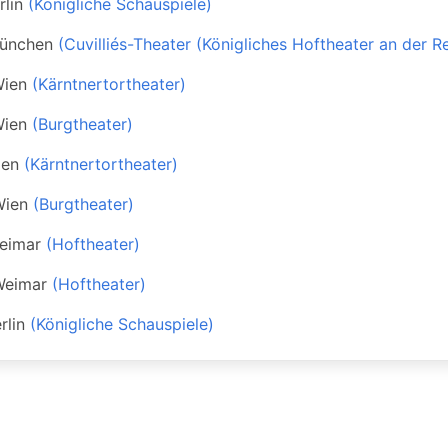
rlin
(Königliche Schauspiele)
ünchen
(Cuvilliés-Theater (Königliches Hoftheater an der R
ien
(Kärntnertortheater)
ien
(Burgtheater)
ien
(Kärntnertortheater)
Wien
(Burgtheater)
eimar
(Hoftheater)
Weimar
(Hoftheater)
rlin
(Königliche Schauspiele)