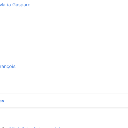
 Maria Gasparo
François
os