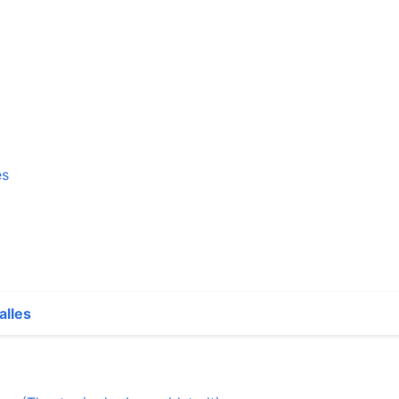
es
alles