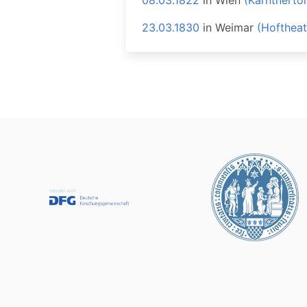
08.03.1822
in
Wien
(Kärntnerto
23.03.1830
in
Weimar
(Hoftheat