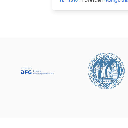
11.11.1818
in
Dresden
(Königl. Sä