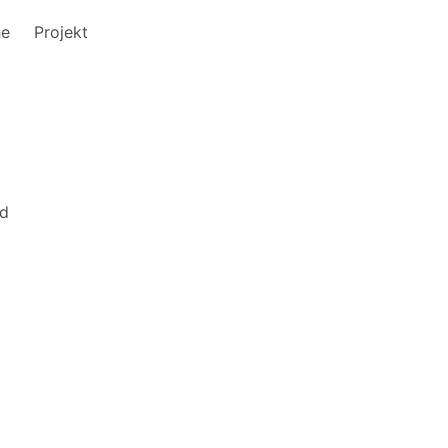
he
Projekt
d