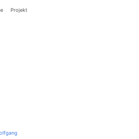
he
Projekt
olfgang