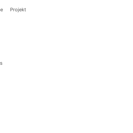
he
Projekt
s