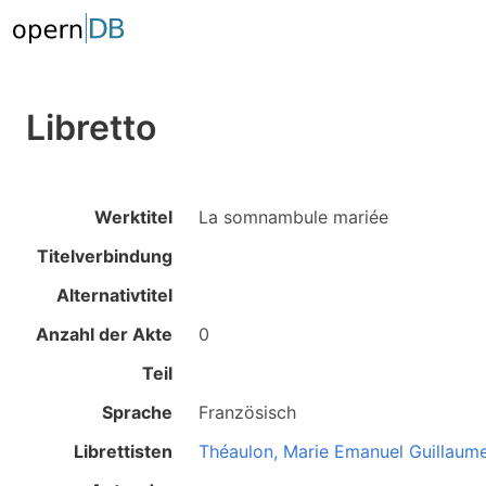
Libretto
Werktitel
La somnambule mariée
Titelverbindung
Alternativtitel
Anzahl der Akte
0
Teil
Sprache
Französisch
Librettisten
Théaulon, Marie Emanuel Guillaum