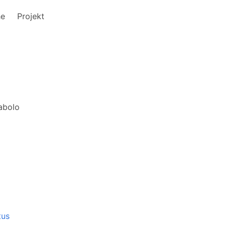
he
Projekt
abolo
tus