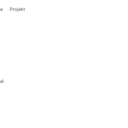
he
Projekt
sé