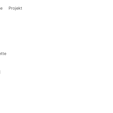
he
Projekt
ette
t