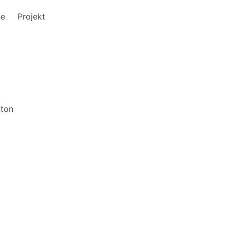
he
Projekt
nton