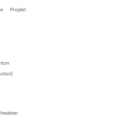
he
Projekt
nton
Anton]
chwaben