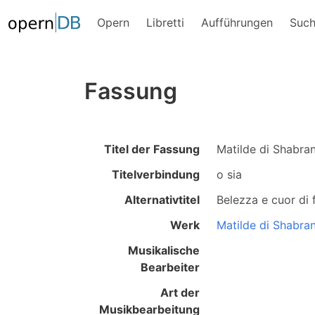
Opern
Libretti
Aufführungen
Suc
Fassung
Titel der Fassung
Matilde di Shabra
Titelverbindung
o sia
Alternativtitel
Belezza e cuor di 
Werk
Matilde di Shabra
Musikalische
Bearbeiter
Art der
Musikbearbeitung