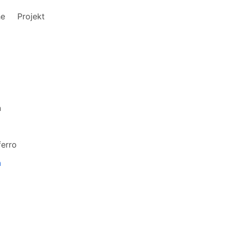
he
Projekt
n
ferro
n