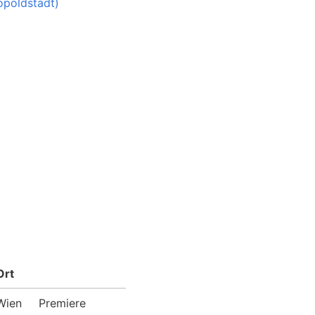
opoldstadt)
Ort
Wien
Premiere