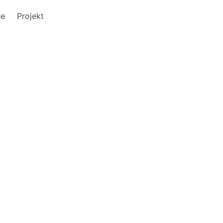
he
Projekt
o
o
o
o