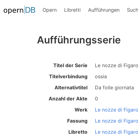
Opern
Libretti
Aufführungen
Suc
Aufführungsserie
Titel der Serie
Le nozze di Figar
Titelverbindung
ossia
Alternativtitel
Da folle giornata
Anzahl der Akte
0
Werk
Le nozze di Figar
Fassung
Le nozze di Figar
Libretto
Le nozze di Figar