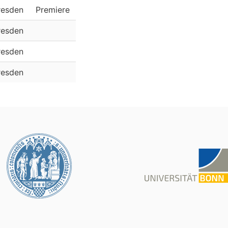
resden
Premiere
resden
resden
resden