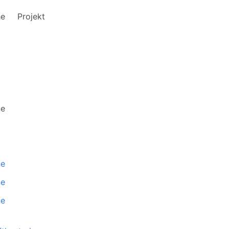
he
Projekt
ne
ne
ne
ne