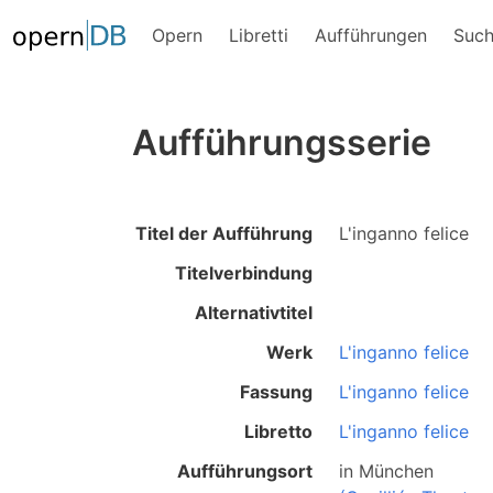
Opern
Libretti
Aufführungen
Suc
Aufführungsserie
Titel der Aufführung
L'inganno felice
Titelverbindung
Alternativtitel
Werk
L'inganno felice
Fassung
L'inganno felice
Libretto
L'inganno felice
Aufführungsort
in
München