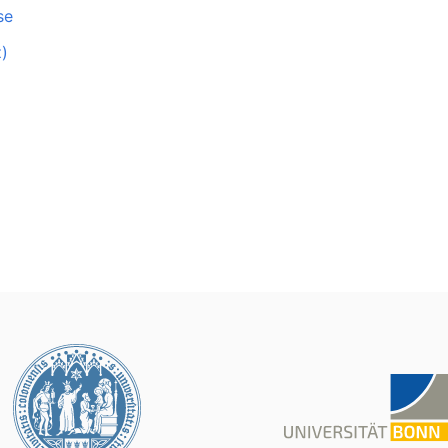
se
z)