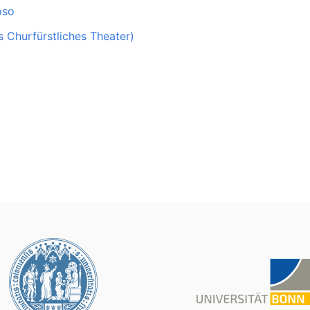
oso
s Churfürstliches Theater)