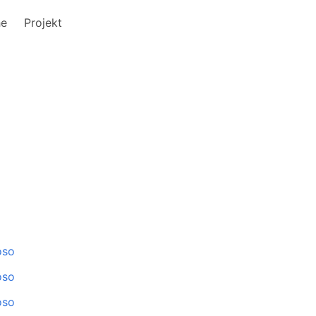
he
Projekt
oso
oso
oso