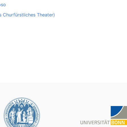
oso
s Churfürstliches Theater)