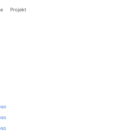
he
Projekt
oso
oso
oso