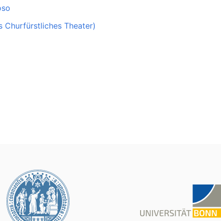
oso
s Churfürstliches Theater)