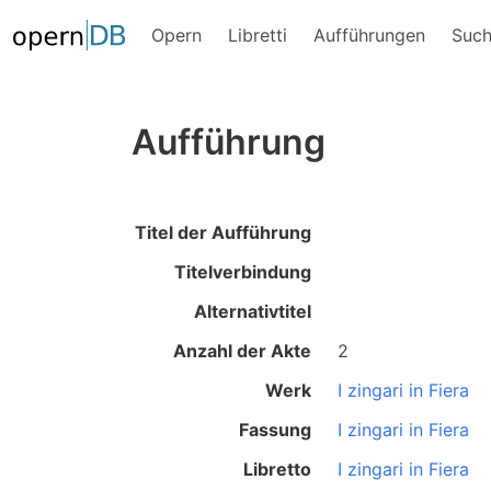
Opern
Libretti
Aufführungen
Suc
Aufführung
Titel der Aufführung
Titelverbindung
Alternativtitel
Anzahl der Akte
2
Werk
I zingari in Fiera
Fassung
I zingari in Fiera
Libretto
I zingari in Fiera