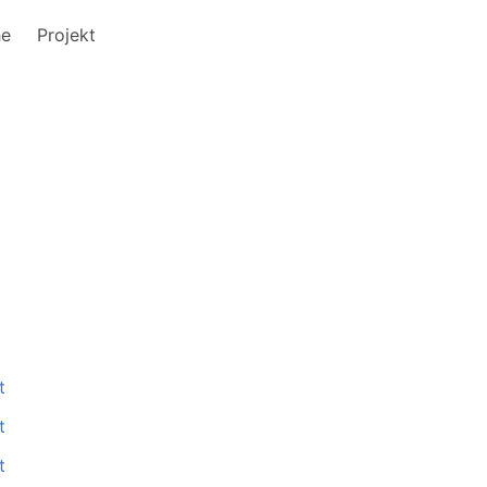
he
Projekt
t
t
t