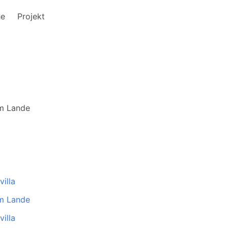
he
Projekt
em Lande
villa
em Lande
villa