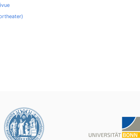
évue
ortheater)