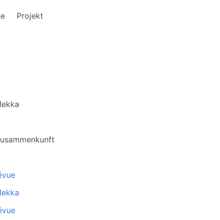
he
Projekt
Mekka
Zusammenkunft
évue
Mekka
évue