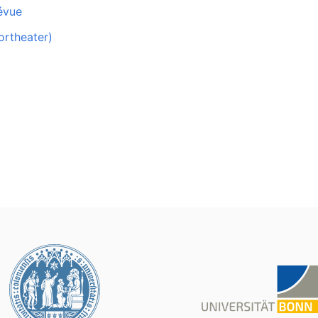
évue
ortheater)