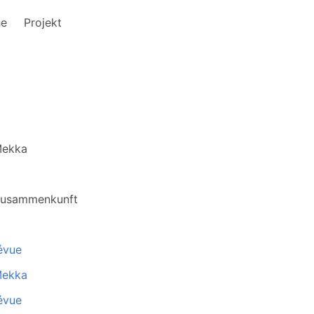
he
Projekt
Mekka
Zusammenkunft
évue
Mekka
évue