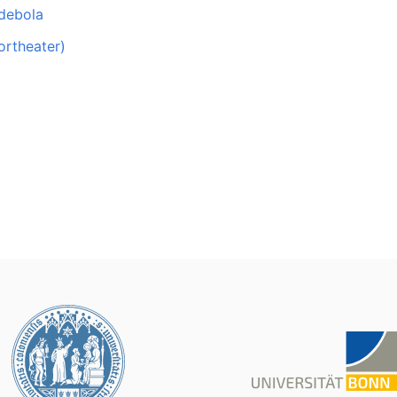
 debola
ortheater)