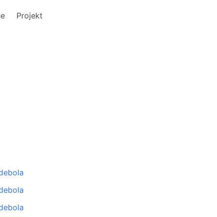
he
Projekt
 debola
 debola
 debola