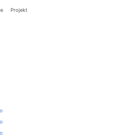
he
Projekt
to
to
to