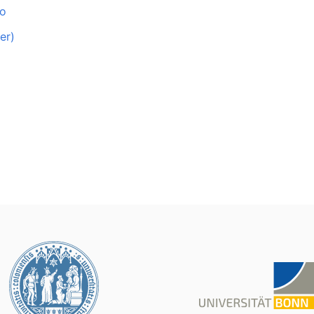
to
er)