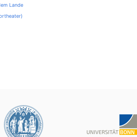
 dem Lande
ortheater)