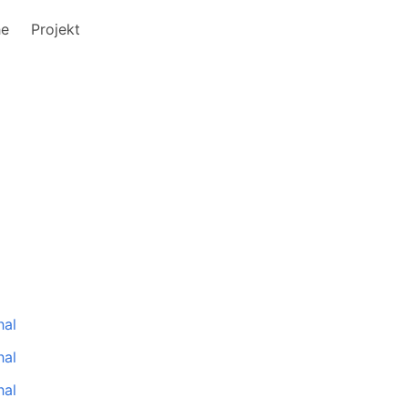
he
Projekt
hal
hal
hal