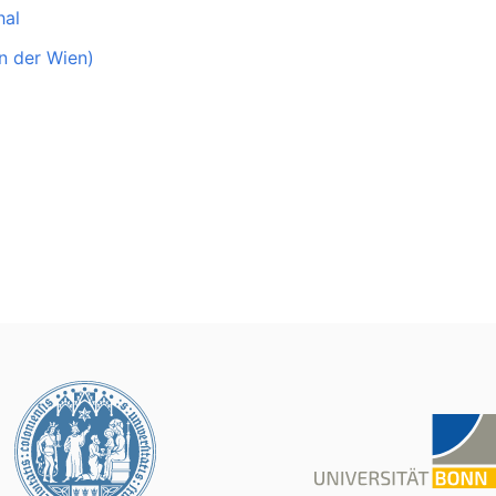
hal
n der Wien)