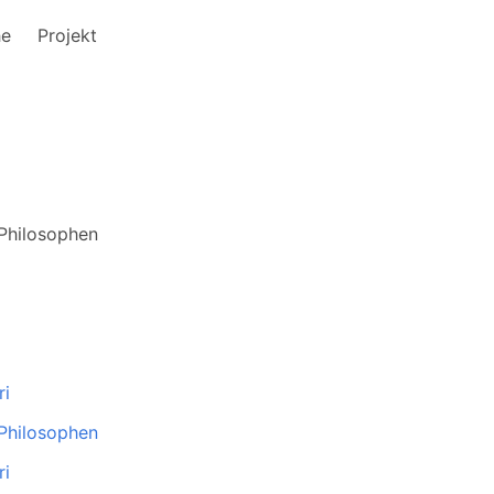
he
Projekt
 Philosophen
ri
 Philosophen
ri