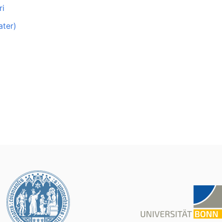
ri
ater)