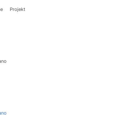
he
Projekt
iano
iano