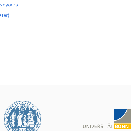
avoyards
ater)