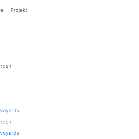
he
Projekt
arden
avoyards
arden
avoyards